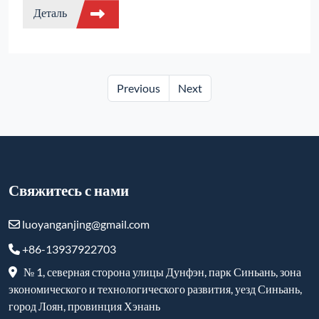
Деталь
управления температурой, ±1℃ точный контроль
температуры. Регулируемая скорость нагрева: 0,1-40℃/
мин. Трехслойная изоляция с экономией энергии более
80%. Защита от двойного замыкания + дистанционное
управление RS485. 30/50-сегментный программный
Previous
Next
контроль температуры. Отвечает требованиям
высокотемпературной обработки в керамике,
металлургии и других областях.
Свяжитесь с нами
luoyanganjing@gmail.com
+86-13937922703
№ 1, северная сторона улицы Дунфэн, парк Синьань, зона
экономического и технологического развития, уезд Синьань,
город Лоян, провинция Хэнань