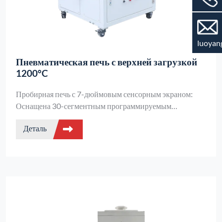
luoyan
Пневматическая печь с верхней загрузкой
1200°C
Пробирная печь с 7-дюймовым сенсорным экраном:
Оснащена 30-сегментным программируемым
температурным контролем, двухслойным корпусом с
Деталь
воздушным охлаждением, поддерживающим
температуру поверхности ниже 45°C, двухконтурной
защитой и связью по RS485. Способна плавить 12
образцов за партию.