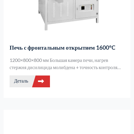
Печь с фронтальным открытием 1600°C
1200×800×800 мм Большая камера печи, нагрев
стержня дисилицида молибдена + точность контроля
температуры ±1℃, защита двойного контура +
Деталь
выключение при открывании двери, 50 сегментов
программируемых температурных кривых, подходит
для высокотемпературной обработки
крупногабаритных промышленных материалов,
надежен и удобен