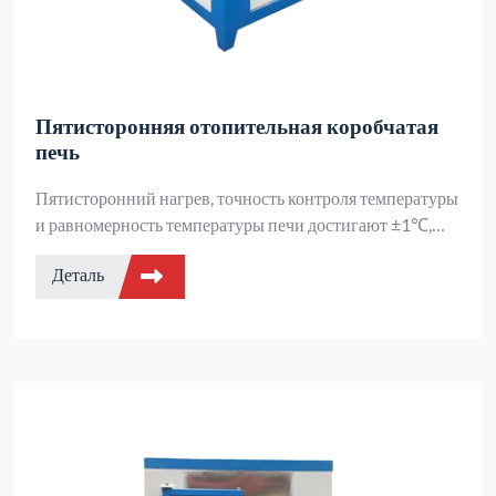
Пятисторонняя отопительная коробчатая
печь
Пятисторонний нагрев, точность контроля температуры
и равномерность температуры печи достигают ±1℃,
дополнительные нагревательные элементы,
Деталь
двухслойный корпус печи с воздушным охлаждением +
вращающаяся на 360° дверца печи, подходит для
спекания, плавления и анализа различных материалов в
научных исследованиях и промышленности, точен и
эффективен.