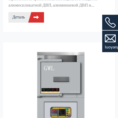
алюмосиликатной ДВП, алюминиевой ДВП и
алюминиевой (поликристаллической) ДВП.
Деталь
luoyan