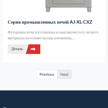
Серия промышленных печей AJ-XL-CXZ
Футеровка печи изготовлена из высокочистого легкого
материала на основе оксида алюминия,
сформированного методом вакуумного формования.
Деталь
Она отличается высокой рабочей температурой, низкой
теплоемкостью, превосходной стойкостью к быстрому
нагреву и охлаждению, отсутствием растрескивания и
шлакообразования, а также превосходными
теплоизоляционными характеристиками.
Previous
Next