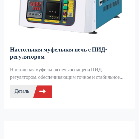
Настольная муфельная печь с ПИД-
регулятором
Настольная муфельная печь оснащена ПИД-
регулятором, обеспечивающим точное и стабильное
регулирование температуры, что идеально подходит для
Деталь
исследований и испытаний в лабораториях.