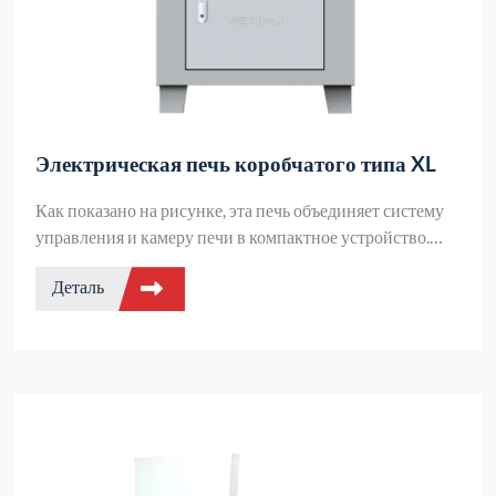
Электрическая печь коробчатого типа XL
Как показано на рисунке, эта печь объединяет систему
управления и камеру печи в компактное устройство.
Футеровка изготовлена из вакуумно-формованного
Деталь
легкого материала из высокочистого оксида алюминия.