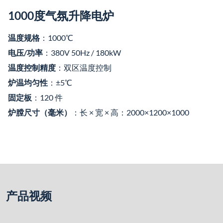
产品视频
温度
1000℃
炉膛尺寸
长×宽×高：2000mm×1200mm×1000mm
电压
380V 50HZ/180KW
测温元件
热电偶分度号K,测温范围0-1200度
发热元件
四周采用硅碳棒石英管保护，底部电阻丝石英
+安装位置
管保护。
控温精度
2区控温，底部一区，四周一区
炉温均匀性
±5度（根据炉膛大小而定）
配10寸触摸屏集体控制，温控仪采用高精度50
段控温，触摸屏可储存15条烧结曲线，PLC采