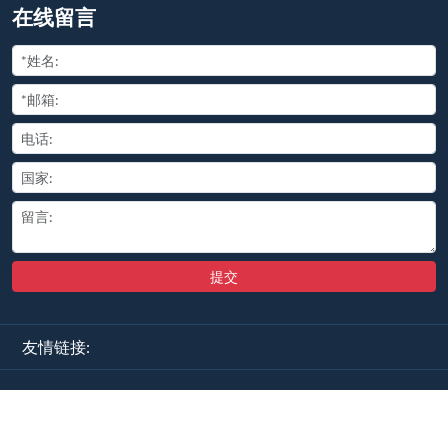
友情链接:
Copyright ©
2026
All Rights Reserved
豫ICP备2025110681号-2