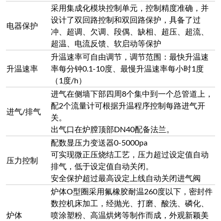
压力控制
排气，低于设定值自动关闭。
安全保护超过最高设定上线自动关闭进气阀
炉体O型圈采用氟橡胶耐温260度以下，密封件
数控机床加工，经抛光、打磨、酸洗、磷化、
炉体
喷涂塑粉、高温烘烤等制作而成，外观新颖美
观，具备了抗氧化、耐酸碱、耐腐蚀、耐高
温、容易清理等优点
装料台升降
炉门电动升降+电动移除炉体，可实现一键启
+进出
动。
炉门开启方式为底部垂直升降；装料台与炉口
装料台与炉
有3-4层锥度台阶软密封，台阶上布置有弹性高
口结合
温密封条，能有效的吸收炉口与装料台耐火材
料的膨胀；
采用真空成型高纯氧化铝聚轻材料与高纯氧化
耐火耐材
铝空心球板组合制作而成，既保证了保温性能
又保证了承重性能。