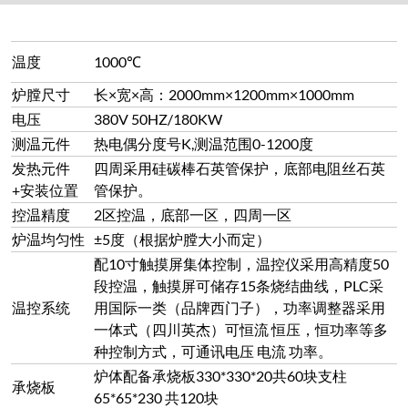
温控系统
用国际一类（品牌西门子），功率调整器采用
一体式（四川英杰）可恒流 恒压，恒功率等多
种控制方式，可通讯电压 电流 功率。
炉体配备承烧板330*330*20共60块支柱
承烧板
65*65*230 共120块
采用集成化模块控制单元，控制精度准确，并
设计了双回路控制和双回路保护，具备了过
电器保护
冲、超调、欠调、段偶、缺相、超压、超流、
超温、电流反馈、软启动等保护
升温速率可自由调节，调节范围：最快升温速
升温速率
率每分钟0.1-10度、最慢升温速率每小时1度
（1度/h）
进气在侧墙下部四周8个集中到一个总管道上，
配2个流量计可根据升温程序控制每路进气开
进气/排气
关。
出气口在炉膛顶部DN40配备法兰。
配数显压力变送器0-5000pa
可实现微正压烧结工艺，压力超过设定值自动