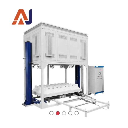
1000度气氛升降电炉
温度规格
：1000℃
电压/功率
：380V 50Hz / 180kW
温度控制精度
：双区温度控制
炉温均匀性
：±5℃
固定板
：120 件
炉膛尺寸（毫米）
：长 × 宽 × 高：2000×1200×1000