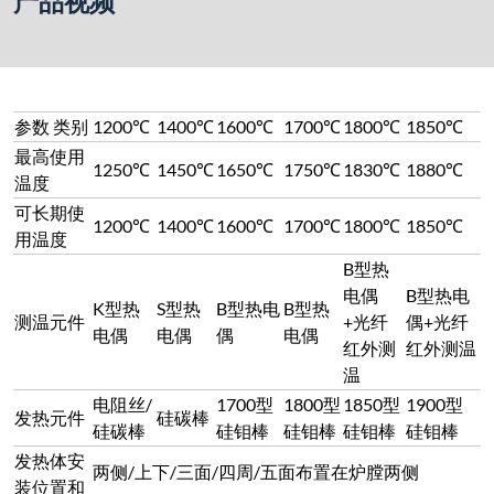
发热元件
硅碳棒
硅碳棒
硅钼棒
硅钼棒
硅钼棒
硅钼棒
发热体安
两侧/上下/三面/四周/五面布置在炉膛两侧
装位置和
布置
可根据客户要求制作。
控制精度
±0.5-1℃
炉温均匀
±1℃根据炉膛大小而定，如炉温均匀性要求更高
性
时，可采取多点独立控温
升温速率
1℃/h至40℃/min可调
温度曲线
升、降温控制，具有跳转（循环）、运行、暂停
的设定
及停止等可编程/可操作命令
时实温度、温度段号、段时间、剩余时间、输出
实时显示
功率百分比、电压、电流等
采用闭环双回路控制技术，进口可控硅模块触发
电器部分
控制，移相触发控制或者过零触发方式，输出电
的精确控
压、电流或功率连续可调，具有恒电压、恒电流
温
或恒功率的特性
电器元器
件的主要
正泰