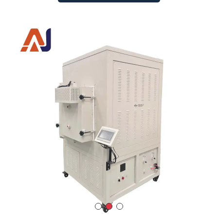
钧瓷汝瓷电气两用箱式实验高温电阻炉马
弗炉
最高工作温度
：1880°C
温度控制精度
：±0.5-1℃
炉温均匀性
：±1°C
加热率
：可调节范围为 1℃/h 至 40℃/min
炉门
：可 360° 旋转
炉门开启方法
：轴向 180° 侧开口