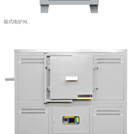
双用途箱式/管式炉