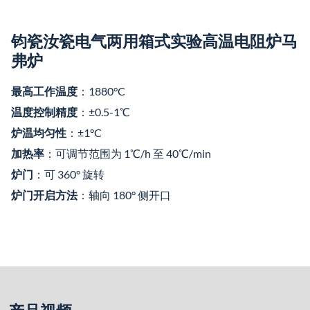
产品视频
参数 类别
1200℃
1400℃
1600℃
1700℃
1800℃
1850℃
最高使用
1250℃
1450℃
1650℃
1750℃
1830℃
1880℃
温度
可长期使
1200℃
1400℃
1600℃
1700℃
1800℃
1850℃
用温度
B型热
电偶
B型热电
K型热
S型热
B型热电
B型热
测温元件
+光纤
偶+光纤
电偶
电偶
偶
电偶
红外测
红外测温
温
电阻丝/
1700型
1800型
1850型
1900型