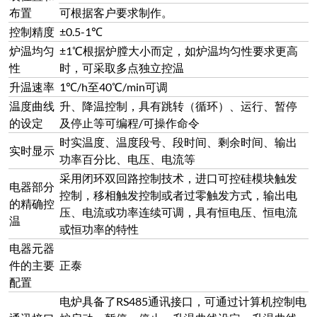
配置
电炉具备了RS485通讯接口，可通过计算机控制电
通讯接口
炉启动、暂停、停止、升温曲线设定、升温曲线
读取、参数设定等
耐火材料
和保温材
采用轻质的多层陶瓷纤维板+纳米板制作
料
炉底和炉
为了电炉的温度均匀性更好，采用蓄热式炉底和
顶的特殊
加固型炉顶设计
化设计
长期使用
长期使用不停炉，外壳温度小于45度，电炉炉体
时外壳的
采用了的双层炉外壳结构
温度
炉体结构
电炉炉体采用了风冷双层炉体结构
炉门操作
炉门开启方式为轴向180度侧开，炉门可360度旋
特点
转
电炉外壳
炉体采用数控机床加工，经抛光、打磨、酸洗、