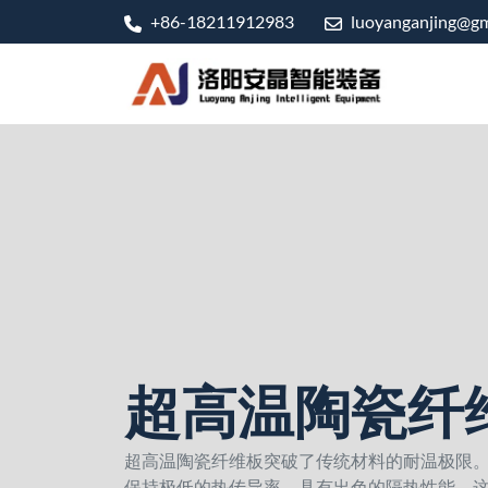
+86-18211912983
luoyanganjing@gm
超高温陶瓷纤
超高温陶瓷纤维板突破了传统材料的耐温极限
保持极低的热传导率，具有出色的隔热性能。