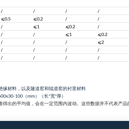
/
/
/
/
⩽0.5
⩽0.2
/
/
/
⩽1
⩽0.2
/
/
/
⩽1
⩽0.2
/
/
/
⩽2
/
/
/
/
/
/
/
/
绝缘材料，以及隧道窑和辊道窑的衬里材料
x600x30-100（mm）（长*宽*厚）
准得出的平均值，会在一定范围内波动。这些数据并不代表产品