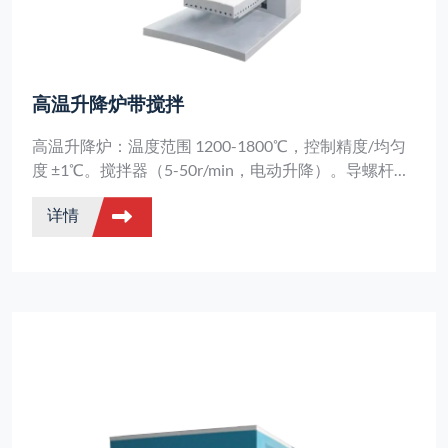
高温升降炉带搅拌
高温升降炉：温度范围 1200-1800℃，控制精度/均匀
度 ±1℃。搅拌器（5-50r/min，电动升降）。导螺杆升
降（5s-1min），1-10 吨装载平台。双层风冷机身
详情
（≤45℃），耐酸碱腐蚀。