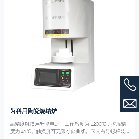
齿科用陶瓷烧结炉
高精度触摸屏升降电炉，工作温度为 1200℃，控温精
度为 ±1℃。触摸屏可无限存储曲线。它具有导螺杆装
卸、空气冷却和耐酸碱等特点，适用于精密的实验室实