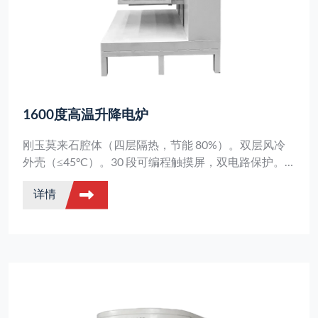
1600度高温升降电炉
刚玉莫来石腔体（四层隔热，节能 80%）。双层风冷
外壳（≤45°C）。30 段可编程触摸屏，双电路保护。
50 公斤装载平台（5-30 秒提升速度）。耐酸碱机身、
详情
阶梯式密封、气体入口、远程控制。安全、高效、用户
友好。