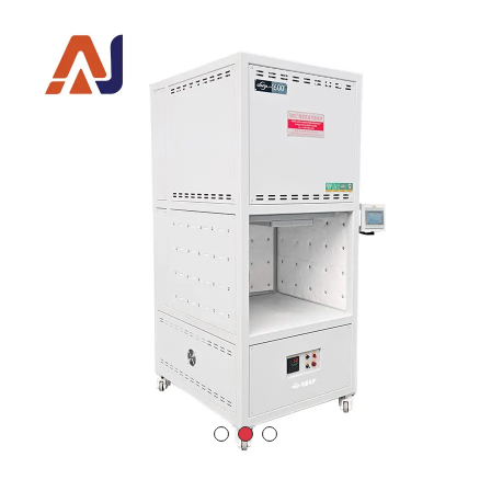
1600℃ 高温升降电炉
温度
：1600°C
电压（交流）
：380V
温度控制精度
：±1°C
加热元件
：二硅化钼棒
炉膛尺寸（毫米）
：直径 × 高度：300×300（毫米）
炉内温度均匀性
：±3°C