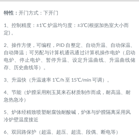
冷炉壁温度接近
6、双回路保护（超温、超压、超流、段偶、断电等）
7、炉膛材料进口耐火材料，保温性能好，耐温高，耐急冷
急热
温度
1600℃
电压 AC
380V
炉膛尺
直径×高：300×300（mm）
寸 mm
控温精度
±1℃
炉内温场均
±3℃(根据加热室大小而定)
匀度
测温元件及
铂铑铂 B 热电偶,测温范围 0-1820℃
测温范围
升温速率可自由调节，调节范围：最快升温速率
每分钟 15 度（15 度/min）、最慢
升温速率