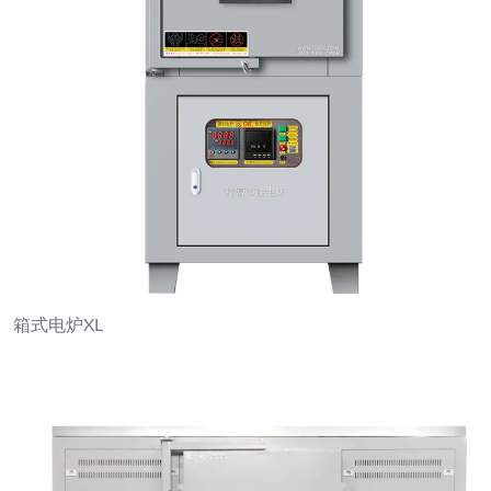
双用途箱式/管式炉