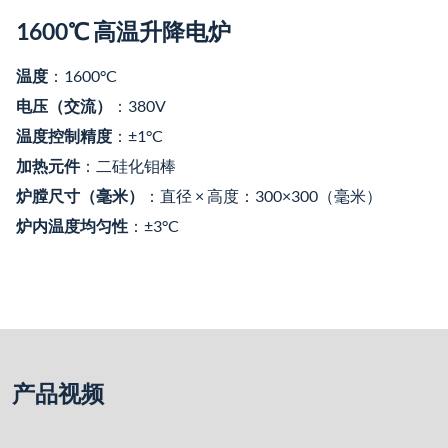
产品视频
特性：
开门方式：下开门
1、控制精度：±1℃ 炉温均匀度：±3℃(根据加热室大小而
定) 。
2、操作方便，可编程，PID 自整定、自动升温、自动保温、
自动降温；可另配与计算机通讯通过计算机操作电炉（启动
电炉、停止电炉、暂停升温、设定升温曲线、升温曲线储
存、历史曲线等）。
3、升温快（升温速率 1℃/h 至 15℃/min 可调）。
4、节能（炉膛采用刚玉莫来石材质制作而成，耐高温、耐
急热急冷）
5、炉体经精致喷塑耐腐蚀耐酸碱，炉体与炉膛隔离采用风