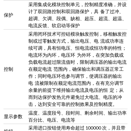
温度、温度段号、段时间、剩余时间、输出功率
显示参数
百分比、电压、电流等
采用进口按钮使用寿命超过 100000 次，并且带
按钮
LED 指示灯。
温度曲线设
触摸屏设定温度曲线
定
炉口与装料台耐材配合采用台阶交叉封闭，耐材
炉口与装料
上下均有角度，装料台开启角度增大，随着装料
台耐材配合
台的关闭角度逐步缩小
装料台
采用刚玉莫来石材料，上升下降，进行装料卸料
装料升降速
5-30s
度
装料载重
50kg
升降
电动机械
冷却结构
双层炉壳，风冷
保修范围及
电炉免费保修一年，发热元件不保修
期限
发热原件二支、棒具二套，说明书一份 ，合格