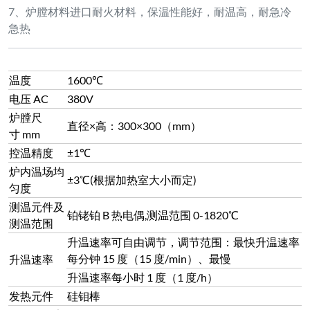
升温速率每小时 1 度（1 度/h）
发热元件
硅钼棒
发热元件安
装位置及方
垂直安装于炉膛四周
式
炉体采用数控机床加工，经抛光、打磨、酸洗、
磷化、喷涂塑粉、高温烘烤等制作 而成，双色
炉体
搭配，外观新颖美观，具备了抗氧化、耐酸碱、
耐腐蚀、耐高温、容易清理等优点
电炉炉体采用了国际先进的风冷双层炉体结构，
有效的风冷导向隔板使炉壳整体冷 风循环，最
炉体结构
终冷却发热元件导电片后排出炉体，避免了发热
元件导电片的高温氧化；保证了良好的工作环境
炉体外壳温
长期使用不停炉，外壳温度小于室温+25 度
度
耐火材料
炉衬使用采用刚玉莫来石材料
采用四层保温，分别为：氧化铝纤维棉、氧化铝