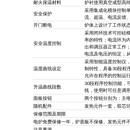
耐火保温材料
炉衬使用真空成型高
采用集成化模块控制
安全保护
流、超温、电流反馈
开门断电
炉体上设计了工作状
采用闭环技术可控硅
率的特性；电流环为
安全温度控制
出和调压器正常工作
电流及电压的恒定；
采用智能温度控制仪，
温度曲线设定
制特性，具备30段程
允许在程序的控制运
30段程序控制功能，
升温曲线段数
线，使用时可任意调
面板按钮
两个按钮分别为：主电
随机配件
发热元件一套，双芯
保修范围及期限
电炉免费保修一年，炉底板不保修、发热元件
注意事项