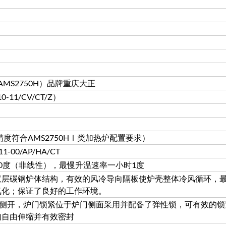
MS2750H）品牌重庆大正
-11/CV/CT/Z）
精度符合AMS2750HⅠ类加热炉配置要求）
1-00/AP/HA/CT
0度（非线性），最慢升温速率一小时1度
双层碳钢炉体结构，有效的风冷导向隔板使炉壳整体冷风循环，
氧化；保证了良好的工作环境。
度侧开，炉门锁紧位于炉门侧面采用并配备了弹性锁，可有效的
的自由伸缩并有效密封