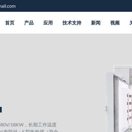
ail.com
首页
产品
应用
技术支持
新闻
视频
炉
：380V/18KW，长期工作温度
al 电阻丝 + S 型热电偶（符合