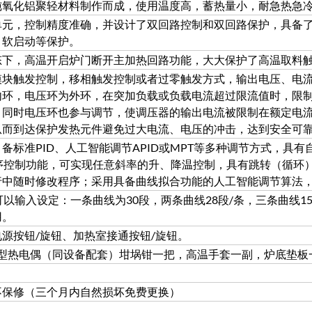
纯氧化铝聚轻材料制作而成，使用温度高，蓄热量小，耐急热急
单元，控制精度准确，并设计了双回路控制和双回路保护，具备
、软启动等保护。
态下，高温开启炉门断开主加热回路功能，大大保护了高温取料
模块触发控制，移相触发控制或者过零触发方式，输出电压、电
内环，电压环为外环，在突加负载或负载电流超过限流值时，限
；同时电压环也参与调节，使调压器的输出电流被限制在额定电
从而到达保护发热元件避免过大电流、电压的冲击，达到安全可
备标准PID、人工智能调节APID或MPT等多种调节方式，具
序控制功能，可实现任意斜率的升、降温控制，具有跳转（循环
行中随时修改程序；采用具备曲线拟合功能的人工智能调节算法
可以输入设定：一条曲线为30段，两条曲线28段/条，三条曲线1
用。
源按钮/旋钮、加热室接通按钮/旋钮。
S型热电偶（同设备配套）坩埚钳一把，高温手套一副，炉底垫板
不保修（三个月内自然损坏免费更换）