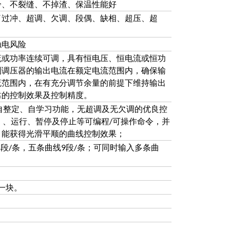
冷、不裂缝、不掉渣、保温性能好
了过冲、超调、欠调、段偶、缺相、超压、超
触电风险
流或功率连续可调，具有恒电压、恒电流或恒功
制调压器的输出电流在额定电流范围内，确保输
流范围内，在有充分调节余量的前提下维持输出
靠的控制效果及控制精度。
有自整定、自学习功能，无超调及无欠调的优良控
）、运行、暂停及停止等可编程/可操作命令，并
，能获得光滑平顺的曲线控制效果；
5段/条，五条曲线9段/条；可同时输入多条曲
一块。