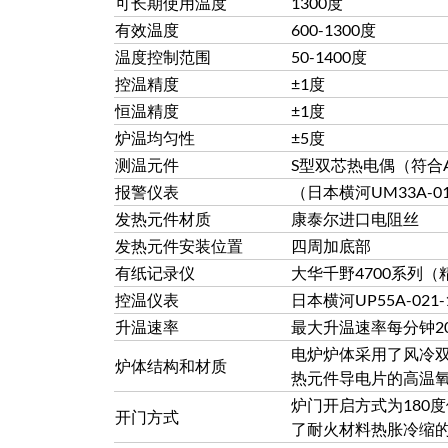
可长期使用温度
1300度
有效温度
600-1300度
温度控制范围
50-1400度
控温精度
±1度
恒温精度
±1度
炉温均匀性
±5度
测温元件
S型双芯热电偶（符合A
报警仪表
（日本横河UM33A-010
发热元件材质
康泰尔进口电阻丝
发热元件安装位置
四周加底部
有纸记录仪
大华千野4700系列（
控温仪表
日本横河UP55A-021-1
升温速率
最大升温速率每分钟2
电炉炉体采用了风冷
炉体结构和材质
热元件导电片的高温
炉门开启方式为180
开门方式
了耐火材料热胀冷缩