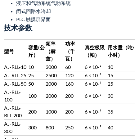
液压和气动系统气动系统
闭式回路水冷却
PLC 触摸屏界面
技术参数
频率
功率
容量(公
真空极限
用水量（吨/
型号
（赫
（千
斤）
（帕）
小时）
兹）
瓦）
AJ-RLL-10
10
3000
60
6 × 10-³
10
AJ-RLL-25
25
2500
120
6 × 10-³
15
AJ-RLL-50
50
2000
160
6 × 10-³
25
AJ-RLL-
100
2000
200
6 × 10-³
30
100
AJ-RLL-
200
1000
200
6 × 10-³
35
RLL-200
AJ-RLL-
300
800
250
6 × 10-³
40
300