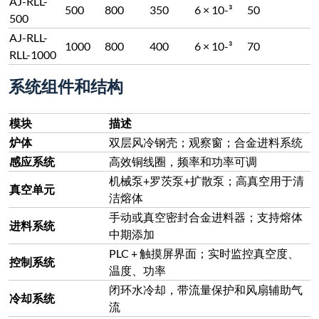
AJ-RLL-
500
800
350
6 × 10-³
50
500
AJ-RLL-
1000
800
400
6 × 10-³
70
RLL-1000
系统组件和结构
模块
描述
炉体
双层风冷钢壳；观察窗；合金进料系统
感应系统
高效铜线圈，频率和功率可调
机械泵+罗茨泵+扩散泵；高真空用于清
真空单元
洁熔体
手动或真空密封合金进料器；支持熔体
进料系统
中期添加
PLC + 触摸屏界面；实时监控真空度、
控制系统
温度、功率
闭环水冷却，带流量保护和风扇辅助气
冷却系统
流