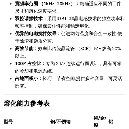
宽频率范围 （1kHz–20kHz）：
精确适应不同的工件
尺寸和熔化深度要求。
双控谐振技术：
采用IGBT+非晶电感技术的独立功率和
频率控制，确保最佳性能和稳定熔化。
优异的电磁搅拌效果：
促进均匀温度和合金一致性;便
于除渣和杂质分离。
高效节能：
效率比传统晶流管 （SCR） MF 炉高 20%
以上。
100% 占空比：
专为 24/7 连续运行而设计，具有可靠
的冷却和电源系统。
占地面积小：
轻巧、节省空间;提供多种容量，可灵活
部署。
熔化能力参考表
铜/金/
型号
钢/不锈钢
铝
银