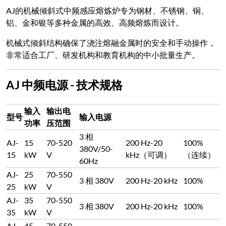
AJ的机械倾斜式中频感应熔炼炉专为钢材、不锈钢、铜、
铝、金和银等多种金属的高效、高频熔炼而设计。
机械式倾斜结构确保了浇注熔融金属时的安全和手动操作，
非常适合工厂、研发机构和教育机构的中小批量生产。
AJ 中频电源 - 技术规格
输入
输出电
型号
输入电源
功率
压范围
3 相
AJ-
15
70-520
200 Hz-20
100%
380V/50-
15
kW
V
kHz（可调）
（连续）
60Hz
AJ-
25
70-550
3 相 380V
200 Hz-20 kHz
100%
25
kW
V
AJ-
35
70-550
3 相 380V
200 Hz-20 kHz
100%
35
kW
V
AJ-
45
70-550