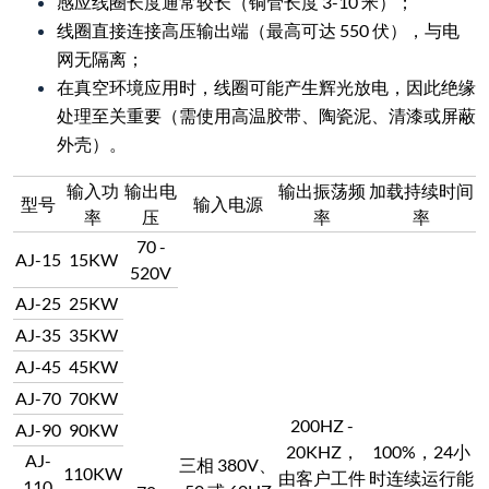
感应线圈长度通常较长（铜管长度 3-10 米）；
线圈直接连接高压输出端（最高可达 550 伏），与电
网无隔离；
在真空环境应用时，线圈可能产生辉光放电，因此绝缘
处理至关重要（需使用高温胶带、陶瓷泥、清漆或屏蔽
外壳）。
输入功
输出电
输出振荡频
加载持续时间
型号
输入电源
率
压
率
率
70 -
AJ-15
15KW
520V
AJ-25
25KW
AJ-35
35KW
AJ-45
45KW
AJ-70
70KW
200HZ -
AJ-90
90KW
20KHZ，
100%，24小
AJ-
三相 380V、
110KW
由客户工件
时连续运行能
110