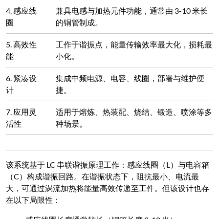
4. 感应线
兼具电感与加热元件功能，通常由 3-10 米长
圈
的铜管制成。
5. 高效性
工作于谐振点，能量传输效率最大化，损耗最
能
小化。
6. 紧凑设
集成中频电源、电容、线圈，部署与维护便
计
捷。
7. 应用灵
适用于熔炼、热装配、烧结、锻造、喷涂等多
活性
种场景。
该系统基于 LC 串联谐振原理工作：感应线圈（L）与电容箱
（C）构成谐振回路。在谐振状态下，阻抗最小、电流最
大，可通过涡流加热将能量高效传递至工件。但该设计也存
在以下局限性：