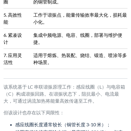
圈
的铜管制成。
5. 高效性
工作于谐振点，能量传输效率最大化，损耗最
能
小化。
6. 紧凑设
集成中频电源、电容、线圈，部署与维护便
计
捷。
7. 应用灵
适用于熔炼、热装配、烧结、锻造、喷涂等多
活性
种场景。
该系统基于 LC 串联谐振原理工作：感应线圈（L）与电容箱
（C）构成谐振回路。在谐振状态下，阻抗最小、电流最
大，可通过涡流加热将能量高效传递至工件。
但该设计也存在以下局限性：
感应线圈长度通常较长（铜管长度 3-10 米）；