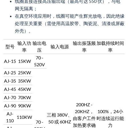
线圈直接连接高压输出端（最高可达 550 伏），与电
网无隔离；
在真空环境应用时，线圈可能产生辉光放电，因此绝缘
处理至关重要（需使用高温胶带、陶瓷泥、清漆或屏蔽
外壳）。
输入功
输出电
输出振荡频
加载持续时间
型号
输入电源
率
压
率
率
70 -
AJ-15
15KW
520V
AJ-25
25KW
AJ-35
35KW
AJ-45
45KW
AJ-70
70KW
200HZ -
AJ-90
90KW
20KHZ，
100%，24小
AJ-
三相 380V、
110KW
由客户工件
时连续运行能
110
50 或 60HZ
70 -
加热要求确
力