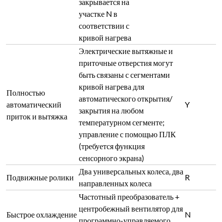
закрывается на
участке N в
соответствии с
кривой нагрева
Электрические вытяжные и
приточные отверстия могут
быть связаны с сегментами
кривой нагрева для
Полностью
автоматического открытия/
автоматический
Y
закрытия на любом
приток и вытяжка
температурном сегменте;
управление с помощью ПЛК
(требуется функция
сенсорного экрана)
Два универсальных колеса, два
Подвижные ролики
R
направленных колеса
Частотный преобразователь +
центробежный вентилятор для
Быстрое охлаждение
N
программно-управляемого