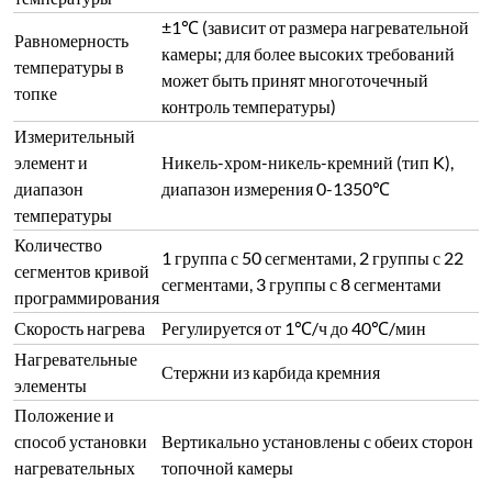
±1℃ (зависит от размера нагревательной
Равномерность
камеры; для более высоких требований
температуры в
может быть принят многоточечный
топке
контроль температуры)
Измерительный
элемент и
Никель-хром-никель-кремний (тип K),
диапазон
диапазон измерения 0-1350℃
температуры
Количество
1 группа с 50 сегментами, 2 группы с 22
сегментов кривой
сегментами, 3 группы с 8 сегментами
программирования
Скорость нагрева
Регулируется от 1℃/ч до 40℃/мин
Нагревательные
Стержни из карбида кремния
элементы
Положение и
способ установки
Вертикально установлены с обеих сторон
нагревательных
топочной камеры