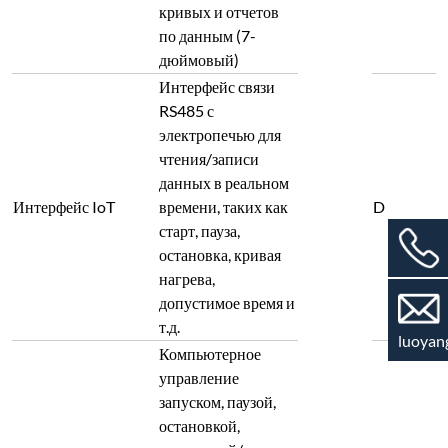
кривых и отчетов
по данным (7-
дюймовый)
Интерфейс связи
RS485 с
электропечью для
чтения/записи
данных в реальном
Интерфейс IoT
времени, таких как
D
старт, пауза,
остановка, кривая
нагрева,
допустимое время и
т.д.
luoyan
Компьютерное
управление
запуском, паузой,
остановкой,