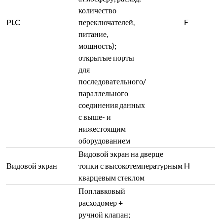
количество
PLC
переключателей,
F
питание,
мощность);
открытые порты
для
последовательного/
параллельного
соединения данных
с выше- и
нижестоящим
оборудованием
Видовой экран на дверце
Видовой экран
топки с высокотемпературным
H
кварцевым стеклом
Поплавковый
расходомер +
ручной клапан;