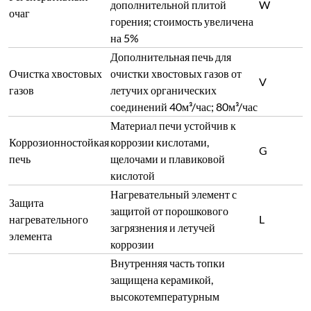
дополнительной плитой
W
очаг
горения; стоимость увеличена
на 5%
Дополнительная печь для
Очистка хвостовых
очистки хвостовых газов от
V
газов
летучих органических
соединений 40м³/час; 80м³/час
Материал печи устойчив к
Коррозионностойкая
коррозии кислотами,
G
печь
щелочами и плавиковой
кислотой
Нагревательный элемент с
Защита
защитой от порошкового
нагревательного
L
загрязнения и летучей
элемента
коррозии
Внутренняя часть топки
защищена керамикой,
высокотемпературным