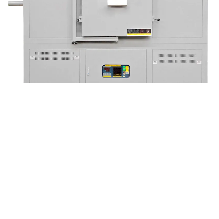
Печь двойного назначения с коробчатой/трубчатой
конструкцией