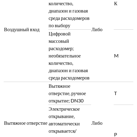
количество,
К
диапазон и газовая
среда расходомеров
по выбору
Воздушный вход
Либо
Цифровой
массовый
расходомер;
необязательное
M
количество,
диапазон и газовая
среда расходомеров
Вытяжное
отверстие, ручное
T
открытие; DN30
Электрическое
открывание,
Вытяжное отверстие
Либо
автоматически
открывается/
P