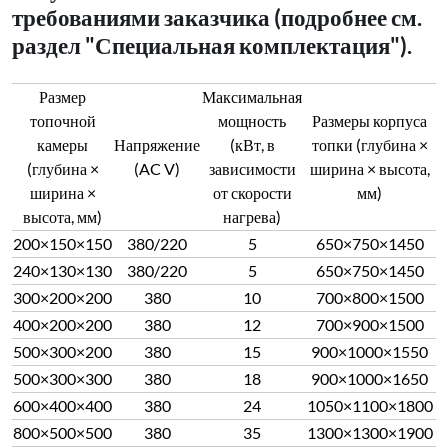
требованиями заказчика (подробнее см.
раздел "Специальная комплектация").
Размер
Максимальная
топочной
мощность
Размеры корпуса
камеры
Напряжение
(кВт, в
топки (глубина ×
(глубина ×
(AC V)
зависимости
ширина × высота,
ширина ×
от скорости
мм)
высота, мм)
нагрева)
200×150×150
380/220
5
650×750×1450
240×130×130
380/220
5
650×750×1450
300×200×200
380
10
700×800×1500
400×200×200
380
12
700×900×1500
500×300×200
380
15
900×1000×1550
500×300×300
380
18
900×1000×1650
600×400×400
380
24
1050×1100×1800
800×500×500
380
35
1300×1300×1900