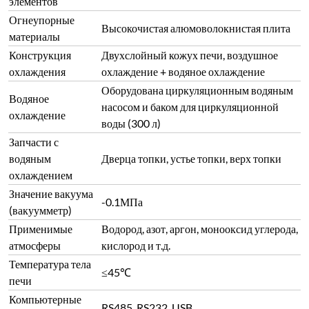
элементов
Огнеупорные
Высокочистая алюмоволокнистая плита
материалы
Конструкция
Двухслойный кожух печи, воздушное
охлаждения
охлаждение + водяное охлаждение
Оборудована циркуляционным водяным
Водяное
насосом и баком для циркуляционной
охлаждение
воды (300 л)
Запчасти с
водяным
Дверца топки, устье топки, верх топки
охлаждением
Значение вакуума
-0.1МПа
(вакуумметр)
Применимые
Водород, азот, аргон, монооксид углерода,
атмосферы
кислород и т.д.
Температура тела
≤45℃
печи
Компьютерные
RS485, RS232, USB