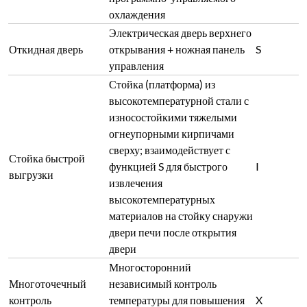
охлаждения
Электрическая дверь верхнего
Откидная дверь
открывания + ножная панель
S
управления
Стойка (платформа) из
высокотемпературной стали с
износостойкими тяжелыми
огнеупорными кирпичами
сверху; взаимодействует с
Стойка быстрой
функцией S для быстрого
I
выгрузки
извлечения
высокотемпературных
материалов на стойку снаружи
двери печи после открытия
двери
Многосторонний
Многоточечный
независимый контроль
контроль
температуры для повышения
X