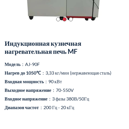
Видео о продукте
Среднечастотная кузнечная нагревательная печь специально
разработана для непрерывного сквозного нагрева круглых
прутков, квадратных заготовок и других фасонных заготовок
из стали (≥Φ12 мм), нержавеющей стали, меди, алюминия и
других металлов. Он поддерживает как общий, так и
локальный нагрев, например, торцевой нагрев, нагрев
центрального участка и т.д.
Типичные области применения включают