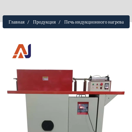
Главная
Продукция
Печь индукционного нагрева
Индукционная кузнечная
нагревательная печь MF
Модель
：AJ-90F
Нагрев до 1050℃
：3,33 кг/мин (нержавеющая сталь)
Входная мощность
：90 кВт
Выходное напряжение
：70-550V
Входное напряжение
：3 фазы 380В/50Гц
Диапазон частот
：200 Гц - 20 кГц