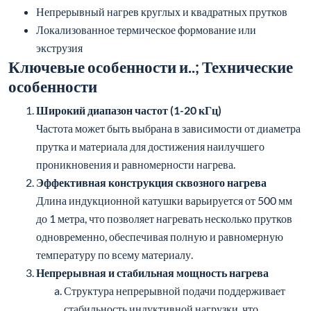
Непрерывная и стабильная мощность нагрева
Структура непрерывной подачи поддерживает
стабильность индуктивной нагрузки, что
позволяет избежать резких колебаний
потребляемой мощности при нагреве одного
прутка (от комнатной температуры до 1100 °C).
В течение всего процесса система может работать
на 85%+ номинальной мощности, максимально
используя энергию.
Оптимизировано для цветных металлов
Благодаря индивидуальным конструкциям катушек и
конденсаторов, даже для меди и алюминия, фактическая
выходная мощность может достигать более 85% от
номинальной.
Пример: Для медного отопления
энергоэффективность может достигать 3,5 кг/