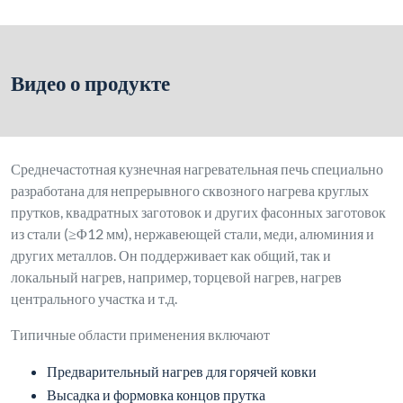
Предварительный нагрев для горячей ковки
Высадка и формовка концов прутка
Непрерывный нагрев круглых и квадратных прутков
Локализованное термическое формование или
экструзия
Ключевые особенности и..; Технические
особенности
Широкий диапазон частот (1-20 кГц)
Частота может быть выбрана в зависимости от диаметра
прутка и материала для достижения наилучшего
проникновения и равномерности нагрева.
Эффективная конструкция сквозного нагрева
Длина индукционной катушки варьируется от 500 мм
до 1 метра, что позволяет нагревать несколько прутков
одновременно, обеспечивая полную и равномерную
температуру по всему материалу.