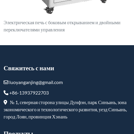
город Лоян, провинция Хэнань
Продукты
Плавильная индукционная печь
Печь индукционного нагрева
Вакуумная индукционная печь
Камерная топка
Лифтовая печь
Вакуумная печь
Печь-троллейбус
Огнеупорные и высокотемпературные изделия
Подписаться