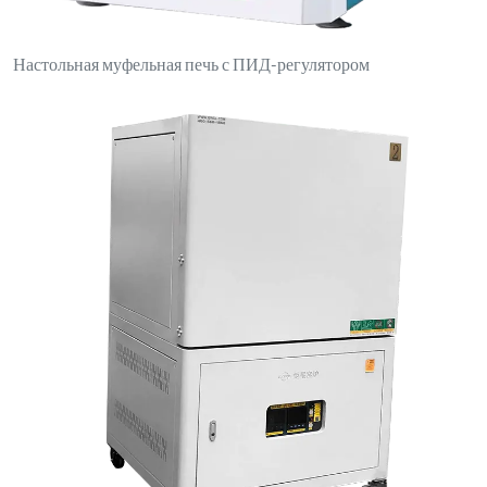
Электрическая печь с боковым открыванием и двойными
переключателями управления
Свяжитесь с нами
luoyanganjing@gmail.com
+86-13937922703
№ 1, северная сторона улицы Дунфэн, парк Синьань, зона
экономического и технологического развития, уезд Синьань,