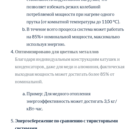
кВт-час.
Энергосбережение по сравнению с тиристорными
системами
По сравнению с традиционными тиристорными
источниками питания MF, наша конструкция на основе
IGBT:
Экономит 15-20% энергии
Занимает меньше места
Проще в обслуживании
Среднечастотная кузнечная печь предлагает
высокоэффективное решение для современных процессов
ковки и формовки, обеспечивая глубокий, равномерный и
контролируемый нагрев.
Сравнение эффективности нагрева (на
основе целевой температуры)
Нагрев до 1050℃ (нержавеющая
Нагрев до