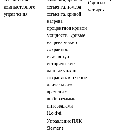
(1с-1ч).
Управление ПЛК
Siemens
(считывает/
записывает старт,
паузу, стоп, кривую
нагрева, время,
кривую
температуры,
атмосферу, расход,
количество
PLC
переключателей,
F
питание,
мощность);
открытые порты
для
последовательного/
параллельного
соединения данных