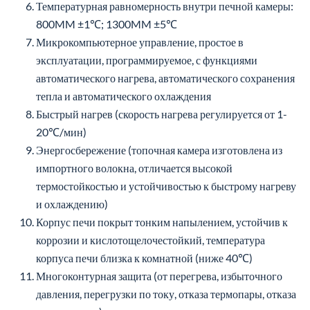
Многоконтурная защита (от перегрева, избыточного
давления, перегрузки по току, отказа термопары, отказа
питания и др.)
Камера печи изготовлена из импортных огнеупорных
материалов, с хорошими теплоизоляционными
характеристиками, высокой термостойкостью,
устойчивостью к быстрому охлаждению и нагреву
Температурные категории: 800℃, 1000℃, 1200℃,
1500℃, 1600℃ (пять типов)
Перечень дополнительных функций на
английском языке
Код
Название
Введение функции
Замечания
функции
Стандартная 50-
сегментная кривая