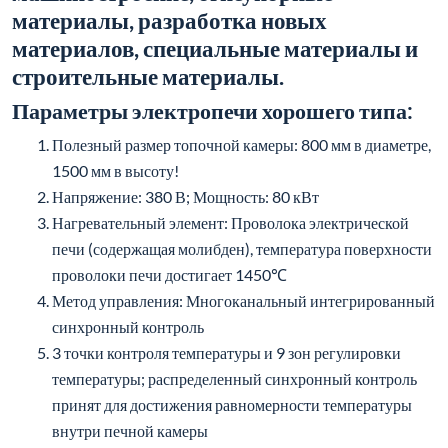
температуры; распределенный синхронный контроль
принят для достижения равномерности температуры
внутри печной камеры
Температурная равномерность внутри печной камеры:
800MM ±1℃; 1300MM ±5℃
Микрокомпьютерное управление, простое в
эксплуатации, программируемое, с функциями
автоматического нагрева, автоматического сохранения
тепла и автоматического охлаждения
Быстрый нагрев (скорость нагрева регулируется от 1-
20℃/мин)
Энергосбережение (топочная камера изготовлена из
импортного волокна, отличается высокой
термостойкостью и устойчивостью к быстрому нагреву
и охлаждению)
Корпус печи покрыт тонким напылением, устойчив к
коррозии и кислотощелочестойкий, температура
корпуса печи близка к комнатной (ниже 40℃)