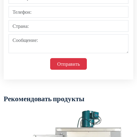
Серия промышленных печей AJ-XL-CXZ