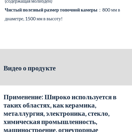
металлургия, электроника, стекло,
химическая промышленность,
машиностроение, огнеупорные
материалы, разработка новых
материалов, специальные материалы и
строительные материалы.
Параметры электропечи хорошего типа:
Полезный размер топочной камеры: 800 мм в диаметре,
1500 мм в высоту!
Напряжение: 380 В; Мощность: 80 кВт
Нагревательный элемент: Проволока электрической
печи (содержащая молибден), температура поверхности
проволоки печи достигает 1450℃
Метод управления: Многоканальный интегрированный
синхронный контроль
3 точки контроля температуры и 9 зон регулировки