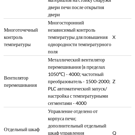
корпуса печи;
дополнительный отдельный
Отдельный шкаф
шкаф управления
Q
управления
(1600x600x400) и
удлиненный кабель
управления (в пределах 5м)
Дно топки утоплено на 50 мм,
многоточечная опора с
Регенеративный
дополнительной плитой
W
очаг
горения; стоимость увеличена
на 5%
Дополнительная печь для
Очистка хвостовых
очистки хвостовых газов от
V
газов
летучих органических
соединений 40м³/час; 80м³/час
Материал печи устойчив к
Коррозионностойкая
коррозии кислотами,
G
печь
щелочами и плавиковой