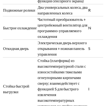
выгрузки
извлечения
высокотемпературных
материалов на стойку снаружи
двери печи после открытия
двери
Многосторонний
Многоточечный
независимый контроль
контроль
температуры для повышения
X
температуры
однородности температурного
поля
Металлический вентилятор
перемешивания (в пределах
1050℃) - 4000; частотный
Вентилятор
преобразователь - 1500-2000;
Z
перемешивания
PLC автоматический запуск/
настройка с температурными
сегментами - 4000
Управление отделено от