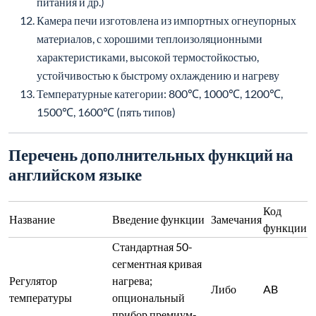
Регулятор
нагрева;
Либо
AB
температуры
опциональный
прибор премиум-
класса (B)
Китайское меню,
хранение
нескольких кривых
процесса нагрева,
Сенсорный экран
C
исторических
кривых и отчетов
по данным (7-
дюймовый)
Интерфейс связи
RS485 с
электропечью для
чтения/записи
данных в реальном
IoT-интерфейс
времени, таких как
D