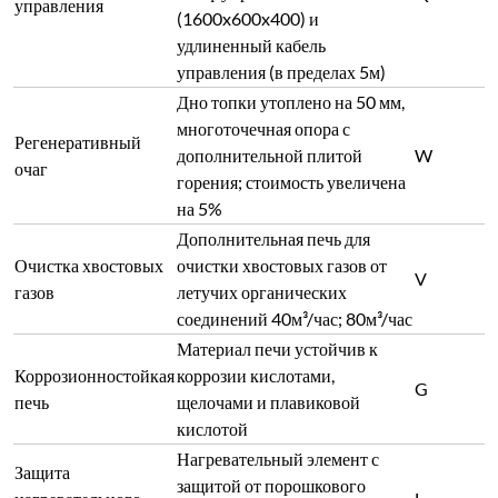
кислотой
Нагревательный элемент с
Защита
защитой от порошкового
нагревательного
L
загрязнения и летучей
элемента
коррозии
Внутренняя часть топки,
защищенная керамикой,
высокотемпературным
стеклом,
Очищенная топка
J
высокотемпературным
металлом и т.д. для
предотвращения попадания
пыли и летучих веществ
Свяжитесь с нами сегодня