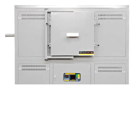
Печь двойного назначения с коробчатой/трубчатой
конструкцией