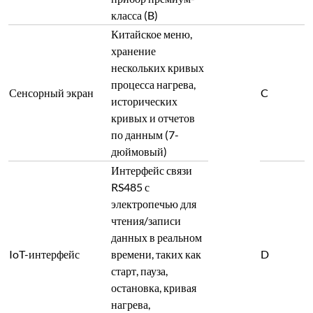
старт, пауза,
остановка, кривая
нагрева,
допустимое время и
т.д.
Компьютерное
управление
запуском, паузой,
остановкой,
установкой/
считыванием
кривой нагрева,
настройкой
параметров и т.д.
Высокая
надежность с
отображением
измеренного
значения, заданного