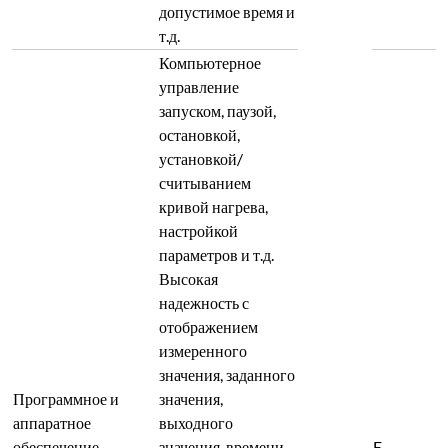
Программное и
значения,
аппаратное
выходного
обеспечение
значения, времени
E
Один из
компьютерного
сегмента, номера
четырех
управления
сегмента, кривой
нагрева,
процентной кривой
мощности. Кривые
нагрева можно
сохранять,
изменять, а
исторические
данные можно
сохранять в течение
длительного
времени с
выбираемыми
интервалами