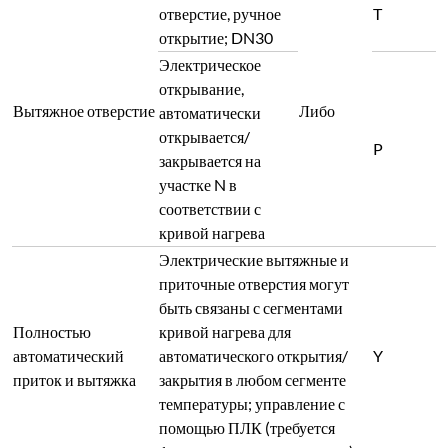
приток и вытяжка
закрытия в любом сегменте
температуры; управление с
помощью ПЛК (требуется
функция сенсорного экрана)
Два универсальных колеса, два
Подвижные ролики
R
направленных колеса
Частотный преобразователь +
центробежный вентилятор для
Быстрое охлаждение
N
программно-управляемого
охлаждения
Электрическая дверь верхнего
Откидная дверь
открывания + ножная панель
S
управления
Стойка (платформа) из
высокотемпературной стали с
износостойкими тяжелыми
огнеупорными кирпичами
сверху; взаимодействует с
Стойка быстрой
функцией S для быстрого
I