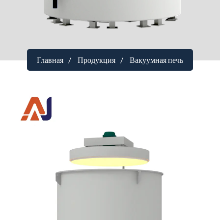
Главная
Продукция
Вакуумная печь
Печь с многоточечным контролем
температуры
контроль температуры
：многоточечный контроль
температуры
Напряжение
：380V
Мощность
：80 кВт