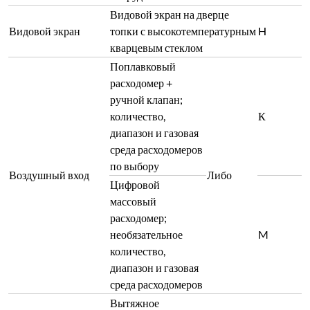
диапазон и газовая
среда расходомеров
Вытяжное
отверстие, ручное
T
открытие; DN30
Электрическое
открывание,
Вытяжное отверстие
Либо
автоматически
открывается/
P
закрывается на
участке N в
соответствии с
кривой нагрева
Электрические вытяжные и
приточные отверстия могут
быть связаны с сегментами
Полностью
кривой нагрева для
автоматический
автоматического открытия/
Y