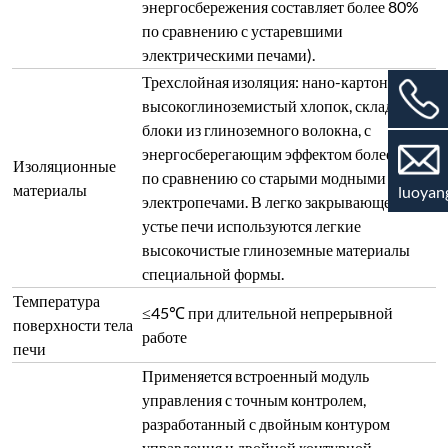
энергосбережения составляет более 80%
по сравнению с устаревшими
электрическими печами).
Трехслойная изоляция: нано-картон,
высокоглиноземистый хлопок, складные
блоки из глиноземного волокна, с
энергосберегающим эффектом более 60%
Изоляционные
по сравнению со старыми модными
материалы
luoyan
электропечами. В легко закрывающемся
устье печи используются легкие
высокочистые глиноземные материалы
специальной формы.
Температура
≤45℃ при длительной непрерывной
поверхности тела
работе
печи
Применяется встроенный модуль
управления с точным контролем,
разработанный с двойным контуром
управления и двойной контурной