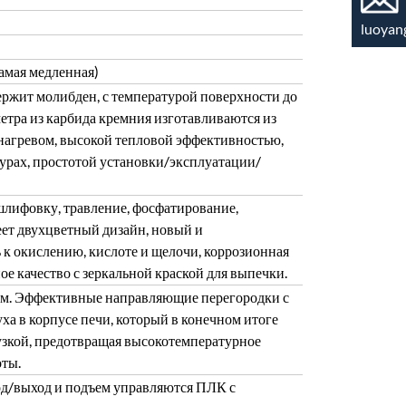
luoyan
амая медленная)
ержит молибден, с температурой поверхности до
етра из карбида кремния изготавливаются из
 нагревом, высокой тепловой эффективностью,
урах, простотой установки/эксплуатации/
шлифовку, травление, фосфатирование,
ет двухцветный дизайн, новый и
к окислению, кислоте и щелочи, коррозионная
ое качество с зеркальной краской для выпечки.
ем. Эффективные направляющие перегородки с
 в корпусе печи, который в конечном итоге
узкой, предотвращая высокотемпературное
оты.
од/выход и подъем управляются ПЛК с