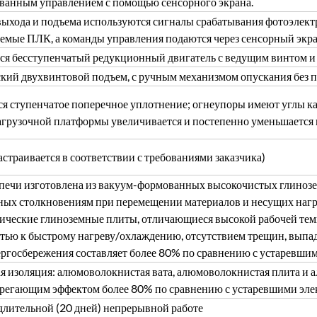
ванным управлением с помощью сенсорного экрана.
выхода и подъема используются сигналы срабатывания фотоэлек
емые ПЛК, а команды управления подаются через сенсорный экра
ся бесступенчатый редукционный двигатель с ведущим винтом и 
кий двухвинтовой подъем, с ручным механизмом опускания без п
я ступенчатое поперечное уплотнение; огнеупоры имеют углы как 
агрузочной платформы увеличивается и постепенно уменьшается 
страивается в соответствии с требованиями заказчика)
печи изготовлена из вакуум-формованных высокочистых глинозем
ых столкновениям при перемещении материалов и несущих нагрузк
ические глиноземные плиты, отличающиеся высокой рабочей тем
тью к быстрому нагреву/охлаждению, отсутствием трещин, выпа
ергосбережения составляет более 80% по сравнению с устаревши
я изоляция: алюмоволокнистая вата, алюмоволокнистая плита и 
ерегающим эффектом более 80% по сравнению с устаревшими эле
лительной (20 дней) непрерывной работе