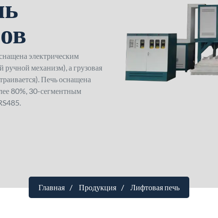
чь
ров
снащена электрическим
ручной механизм), а грузовая
траивается). Печь оснащена
лее 80%, 30-сегментным
RS485.
Главная
Продукция
Лифтовая печь