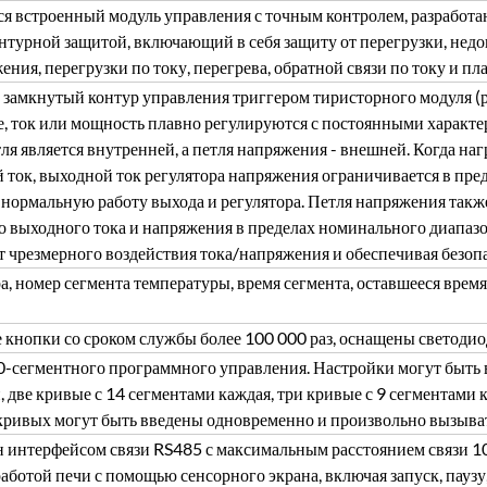
я встроенный модуль управления с точным контролем, разработ
нтурной защитой, включающий в себя защиту от перегрузки, недо
ния, перегрузки по току, перегрева, обратной связи по току и пл
 замкнутый контур управления триггером тиристорного модуля (
, ток или мощность плавно регулируются с постоянными характе
тля является внутренней, а петля напряжения - внешней. Когда н
 ток, выходной ток регулятора напряжения ограничивается в пре
 нормальную работу выхода и регулятора. Петля напряжения такж
о выходного тока и напряжения в пределах номинального диапаз
т чрезмерного воздействия тока/напряжения и обеспечивая безопа
а, номер сегмента температуры, время сегмента, оставшееся врем
кнопки со сроком службы более 100 000 раз, оснащены светоди
-сегментного программного управления. Настройки могут быть 
 две кривые с 14 сегментами каждая, три кривые с 9 сегментами к
кривых могут быть введены одновременно и произвольно вызыват
 интерфейсом связи RS485 с максимальным расстоянием связи 10
работой печи с помощью сенсорного экрана, включая запуск, пауз