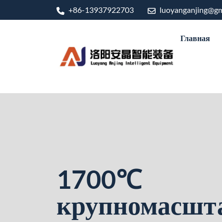
+86-13937922703
luoyanganjing@gm
Главная
1700℃
крупномасшт