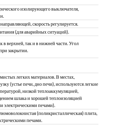
трического изолирующего выключателя,
н.
направляющей, скорость регулируется.
итания (для аварийных ситуаций).
в верхней, так и в нижней части. Угол
при закрытии.
истых легких материалов. В местах,
у (устье печи, дно печи), используются легкие
пературой, низкой теплоаккумуляцией,
дением шлака и хорошей теплоизоляцией
ми электрическими печами).
алюмоволокнистая (поликристаллическая) плита,
ктрическими печами.