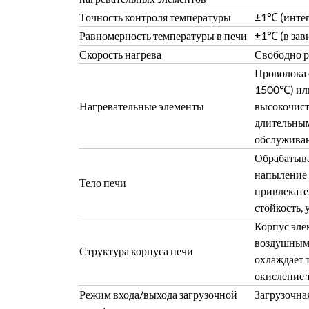
Точность контроля температуры
±1℃ (интег
Равномерность температуры в печи
±1℃ (в зав
Скорость нагрева
Свободно р
Проволока 
1500℃) или
Нагревательные элементы
высокочист
длительным
обслуживан
Обрабатыва
напыление 
Тело печи
привлекате
стойкость, 
Корпус эле
воздушным 
Структура корпуса печи
охлаждает 
окисление 
Режим входа/выхода загрузочной
Загрузочна