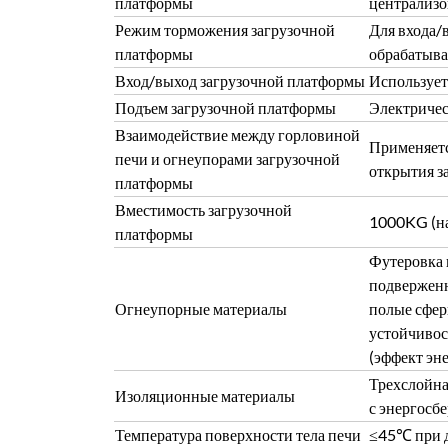
платформы
централизо
Режим торможения загрузочной
Для входа/
платформы
обрабатыва
Вход/выход загрузочной платформы
Использует
Подъем загрузочной платформы
Электричес
Взаимодействие между горловиной
Применяетс
печи и огнеупорами загрузочной
открытия з
платформы
Вместимость загрузочной
1000KG (на
платформы
Футеровка 
подверженн
Огнеупорные материалы
полые сфер
устойчивос
(эффект эн
Трехслойна
Изоляционные материалы
с энергосб
Температура поверхности тела печи
≤45℃ при д