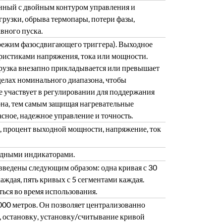
анный с двойным контуром управления и
грузки, обрыва термопары, потери фазы,
авного пуска.
режим фазосдвигающего триггера). Выходное
ристиками напряжения, тока или мощности.
агрузка внезапно прикладывается или превышает
делах номинального диапазона, чтобы
е участвует в регулировании для поддержания
она, тем самым защищая нагревательные
сное, надежное управление и точность.
я, процент выходной мощности, напряжение, ток
одными индикаторами.
введены следующим образом: одна кривая с 30
аждая, пять кривых с 5 сегментами каждая.
ься во время использования.
00 метров. Он позволяет централизованно
у, остановку, установку/считывание кривой