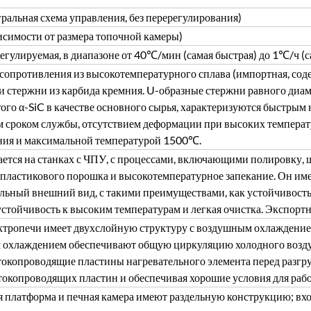
ральная схема управления, без перерегулирования)
исимости от размера топочной камеры)
егулируемая, в диапазоне от 40℃/мин (самая быстрая) до 1℃/ч (с
сопротивления из высокотемпературного сплава (импортная, сод
 стержни из карбида кремния. U-образные стержни равного диам
ого α-SiC в качестве основного сырья, характеризуются быстрым
 сроком службы, отсутствием деформации при высоких температ
ия и максимальной температурой 1500℃.
ется на станках с ЧПУ, с процессами, включающими полировку, 
пластикового порошка и высокотемпературное запекание. Он име
льный внешний вид, с такими преимуществами, как устойчивость 
устойчивость к высоким температурам и легкая очистка. Экспортн
ктропечи имеет двухслойную структуру с воздушным охлаждени
охлаждением обеспечивают общую циркуляцию холодного воздуха
токопроводящие пластины нагревательного элемента перед разгр
токопроводящих пластин и обеспечивая хорошие условия для раб
я платформа и печная камера имеют раздельную конструкцию; вх