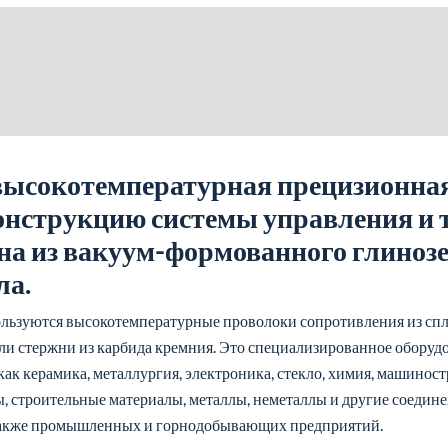
 высокотемпературная прецизионная
онструкцию системы управления и 
на из вакуум-формованного глиноз
ла.
ользуются высокотемпературные проволоки сопротивления из спл
и стержни из карбида кремния. Это специализированное оборудов
 как керамика, металлургия, электроника, стекло, химия, машинос
, строительные материалы, металлы, неметаллы и другие соедине
 также промышленных и горнодобывающих предприятий.