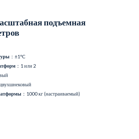
асштабная подъемная
етров
туры
：±1°C
латформ
：1 или 2
вый
 двухшнековый
платформы
：1000 кг (настраиваемый)