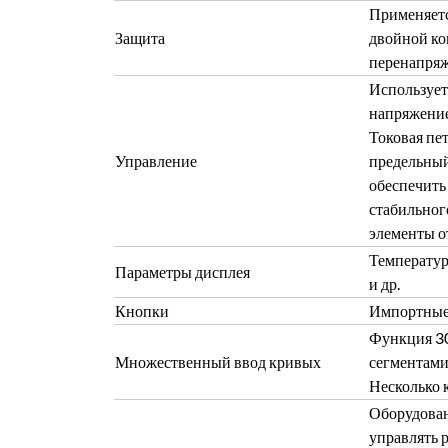
Применяетс
Защита
двойной ко
перенапряже
Использует
напряжение
Токовая пе
Управление
предельный
обеспечить
стабильног
элементы о
Температур
Параметры дисплея
и др.
Кнопки
Импортные 
Функция 30
Множественный ввод кривых
сегментами,
Несколько 
Оборудован
управлять 