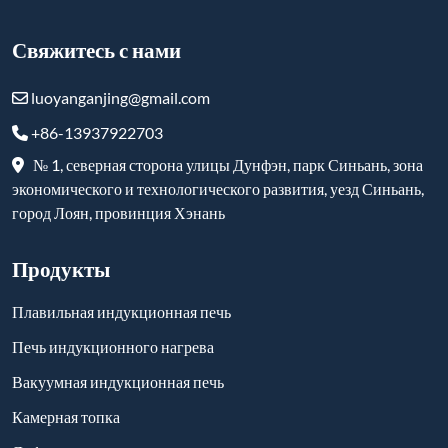
Вакуумная индукционная печь
Камерная топка
Лифтовая печь
Вакуумная печь
Печь-троллейбус
Огнеупорные и высокотемпературные изделия
Подписаться
-
YouTube
-
Facebook
-
Twitter
-
Instagram
-
Linkedin