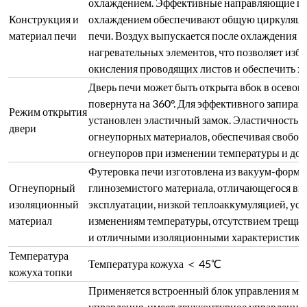
Температура кожуха ＜ 45℃
кожуха топки
Применяется встроенный блок управления мо
управления, имеет двухконтурное управление
Защита
имеет защиту от перегрузки, перерегулирован
термопары, потери фазы, перенапряжения, пере
обратную связь по току, а также оснащен функ
В конструкции печи предусмотрена функция 
Многоточечный
нагрева при открытии дверцы при высокой тем
контроль
значительно снижает риск поражения электри
температуры
материалов при высокой температуре.
Применяется триггерное управление тиристо
циклом, со сдвигом фазы или срабатыванием 
Выходное напряжение, ток или мощность плав
постоянное напряжение, постоянный ток или 
петля является внутренней, а петля напряжени
внезапно прикладывается или ток нагрузки п
Безопасный
выходной ток регулятора напряжения ограничи
контроль
номинального диапазона тока, чтобы обеспеч