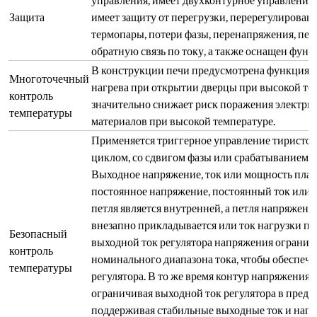
температуры
регулятора. В то же время контур напряжения 
ограничивая выходной ток регулятора в преде
поддерживая стабильные выходные ток и напр
регулировки. Это защищает нагревательные э
воздействия тока и напряжения, обеспечивая 
и высокую точность регулирования.
Установлен интеллектуальный регулятор темп
режимами регулирования, такими как станда
искусственным интеллектом (APID) и MPT. О
самонастройки и самообучения, с отличными 
без перерегулирования и недорегулирования
Установка
функцией программного управления, он может
температурной
нагревом и охлаждением с произвольным накл
кривой
программируемые/оперативные команды, такие 
пауза и остановка. Он позволяет изменять про
времени во время работы. Применяя алгоритм
подгонки кривых, можно добиться плавного и
кривыми.