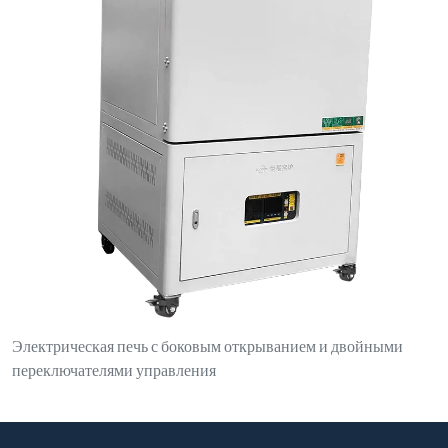
Свяжитесь с нами
luoyanganjing@gmail.com
+86-13937922703
№ 1, северная сторона улицы Дунфэн, парк Синьань, зона
экономического и технологического развития, уезд Синьань,
город Лоян, провинция Хэнань
Продукты
Плавильная индукционная печь
Печь индукционного нагрева