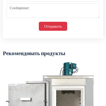
Серия промышленных печей AJ-XL-CXZ