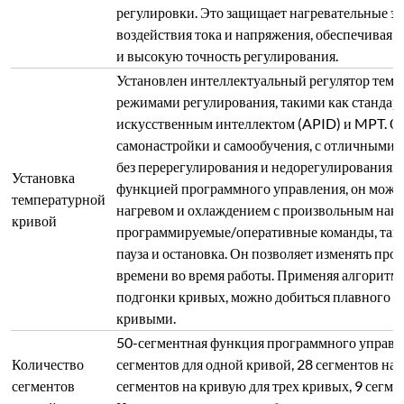
50-сегментная функция программного управле
Количество
сегментов для одной кривой, 28 сегментов на 
сегментов
сегментов на кривую для трех кривых, 9 сегме
кривой нагрева
Несколько кривых могут быть введены одновр
произвольно во время использования.
Две кнопки/ручки: Кнопка/ручка включения п
Кнопки панели
переключения нагревательной камеры.
Различные
1 штука щипцов для тигля, 1 пара высокотемп
аксессуары
Свяжитесь с нами сегодня