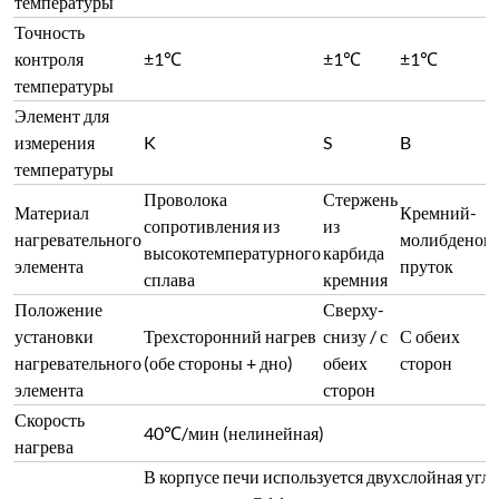
Скорость
40℃/мин (нелинейная)
нагрева
В корпусе печи используется двухслойная угл
охлаждением. Эффективные направляющие пе
Конструкция и
охлаждением обеспечивают общую циркуляцию
материал печи
печи. Воздух выпускается после охлаждения 
нагревательных элементов, что позволяет изб
окисления проводящих листов и обеспечить хо
Дверь печи может быть открыта вбок в осевом
повернута на 360°. Для эффективного запиран
Режим открытия
установлен эластичный замок. Эластичность 
двери
огнеупорных материалов, обеспечивая свобод
огнеупоров при изменении температуры и дос
Футеровка печи изготовлена из вакуум-формо
Огнеупорный
глиноземистого материала, отличающегося вы
изоляционный
эксплуатации, низкой теплоаккумуляцией, ус
материал
изменениям температуры, отсутствием трещин
и отличными изоляционными характеристика
Температура