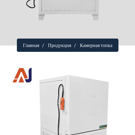
Главная
Продукция
Камерная топка
Электрическая печь с верхней
загрузкой на 1200 градусов
Параметры температуры
：1200°C
Метод открытия
：Дверца электропечи открывается вверх
с помощью электропривода