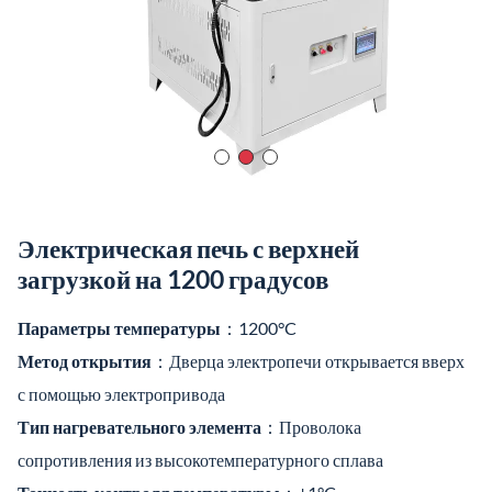
Тип нагревательного элемента
：Проволока
сопротивления из высокотемпературного сплава
Точность контроля температуры
：±1°C
Тип термопары
：K
Скорость нагрева
：Регулируется от 40°C в минуту (самая
быстрая, нелинейная) до 1°C в час (самая медленная,
нелинейная)
Видео о продукте