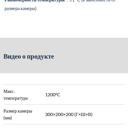
Размер камеры
300×200×200 (Г×Ш×В)
(мм)
Габаритные
750×750×750 (Д×Ш×В)
размеры (мм)
Источник
питания
380 В
(переменный
ток)
Мощность
8 кВт
Диапазон
От 80 °C до 1200 °C
регулирования
Датчик
Термопара типа K, диапазон измерения
температуры
0–1320 °C