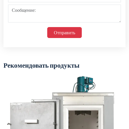
Серия промышленных печей AJ-XL-CXZ