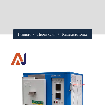
Главная
Продукция
Камерная топка
Электрическая печь коробчатого типа
Максимальная температура
：1200 °C
Размер камеры (мм)
：300×200×200 (Д×Ш×В)
Габаритные размеры (мм)
：750×750×750 (Д×Ш×В)
Источник питания (переменный ток)
：Триста восемьдесят