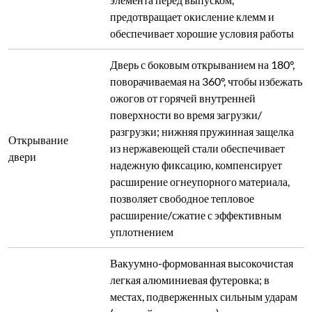
Вакуумно-формованная высокочистая
легкая алюминиевая футеровка; в
местах, подверженных сильным ударам
(дверной проем, топка), используются
легкие панели из алюминиевого оксида
Огнеупорный
с пузырьками; высокая рабочая
материал
температура, низкое тепловое
накопление, отличная термостойкость и
теплоизоляция (экономия энергии >80%
по сравнению с традиционными
печами)
Трехслойный: алюмосиликатная ДВП +
алюминиевая ДВП +
Изоляционный
поликристаллическая алюминиевая
материал
ДВП; энергосбережение >80% по
сравнению с традиционными печами
Температура
<45°C при непрерывной длительной