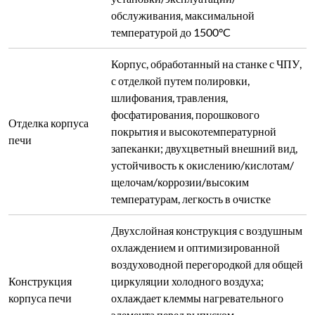
Конструкция
циркуляции холодного воздуха;
корпуса печи
охлаждает клеммы нагревательного
элемента перед выпуском,
предотвращает окисление клемм и
обеспечивает хорошие условия работы
Дверь с боковым открыванием на 180°,
поворачиваемая на 360°, чтобы избежать
ожогов от горячей внутренней
поверхности во время загрузки/
разгрузки; нижняя пружинная защелка
Открывание
из нержавеющей стали обеспечивает
двери
надежную фиксацию, компенсирует
расширение огнеупорного материала,
позволяет свободное тепловое
расширение/сжатие с эффективным
уплотнением