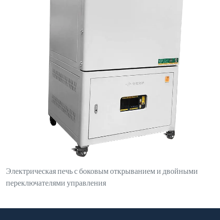
Свяжитесь с нами
luoyanganjing@gmail.com
+86-13937922703
№ 1, северная сторона улицы Дунфэн, парк Синьань, зона
экономического и технологического развития, уезд Синьань,
город Лоян, провинция Хэнань
Продукты
Плавильная индукционная печь
Печь индукционного нагрева