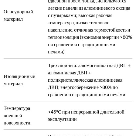
внешней
эксплуатации
поверхности.
Интегрированный модульный блок
управления с двойным контуром
управления и защиты; включает в себя
Функции
защиту от перерегулирования,
защиты
недорегулирования, обрыва термопары,
потери фазы, перенапряжения,
перегрузки по току, перегрева, обратной
связи по току, защиту от плавного пуска
Управление фазовым сдвигом SCR с
замкнутым контуром; плавно
регулируемое выходное напряжение/
ток/мощность с постоянным
напряжением/током/мощностью;
Метод
внутренняя токовая петля + внешняя
управления
напряженная петля ограничивают