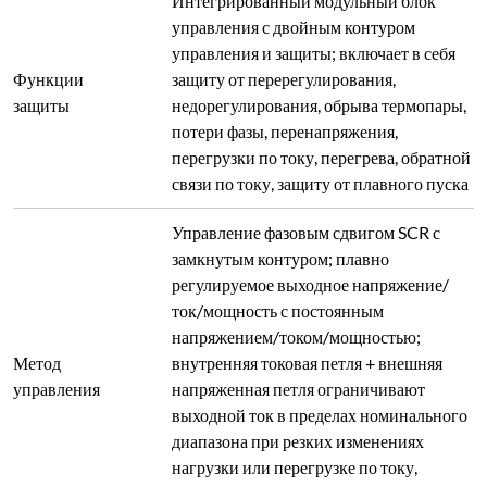
выходной ток в пределах номинального
диапазона при резких изменениях
нагрузки или перегрузке по току,
защищают нагревательные элементы и
поддерживают стабильный выход
Температура, номер сегмента, время
Параметры
сегмента, оставшееся время, выходная
дисплея
мощность %, напряжение, ток и т. д.
Высококачественные кнопки с
Кнопки
светодиодными индикаторами, срок
службы >100 000 циклов
Интеллектуальный контроллер со
стандартным ПИД, ИИ-настройкой
(APID) или MPT; самонастройка/
самообучение, без перерегулирования/
недорегулирования; 30-сегментное
Температурная