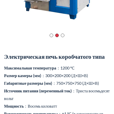
вольт
Мощность
：Восемь киловатт
Равномерность температуры
：±1 °C (в зависимости от
размера камеры)
Видео о продукте
Макс.
1200°C
температура