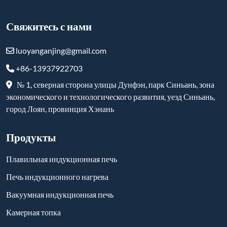
Вакуумная индукционная печь
Камерная топка
Лифтовая печь
Вакуумная печь
Печь-троллейбус
Огнеупорные и высокотемпературные изделия
Подписаться
-
YouTube
-
Facebook
-
Twitter
-
Instagram
-
Linkedin