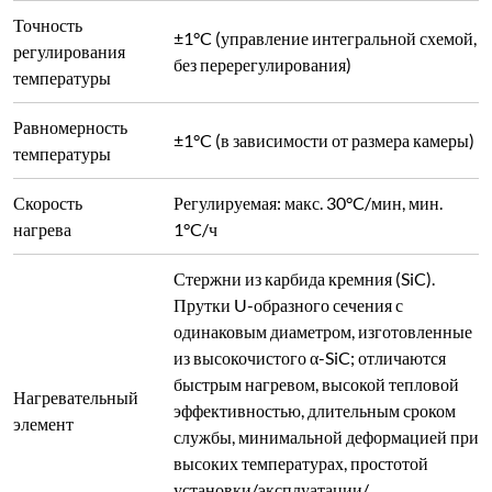
элемент
службы, минимальной деформацией при
высоких температурах, простотой
установки/эксплуатации/
обслуживания, максимальной
температурой до 1500°C
Корпус, обработанный на станке с ЧПУ,
с отделкой путем полировки,
шлифования, травления,
фосфатирования, порошкового
Отделка корпуса
покрытия и высокотемпературной
печи
запеканки; двухцветный внешний вид,
устойчивость к окислению/кислотам/
щелочам/коррозии/высоким
температурам, легкость в очистке
Двухслойная конструкция с воздушным
охлаждением и оптимизированной
воздуховодной перегородкой для общей