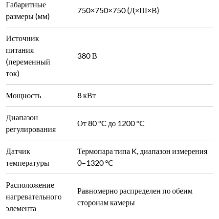
Расположение
Равномерно распределен по обеим
нагревательного
сторонам камеры
элемента
Точность
±1°C (управление интегральной схемой,
регулирования
без перерегулирования)
температуры
Равномерность
±1°C (в зависимости от размера камеры)
температуры
Скорость
Регулируемая: макс. 30°C/мин, мин.
нагрева
1°C/ч
Стержни из карбида кремния (SiC).
Прутки U-образного сечения с
одинаковым диаметром, изготовленные
из высокочистого α-SiC; отличаются
быстрым нагревом, высокой тепловой
Нагревательный
эффективностью, длительным сроком