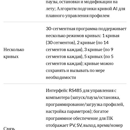
настройка параметров); богатое
программное обеспечение для ПК
отображает PV, SV, выход, время/номер
Связь
сегмента, кривые температуры/
мощности; профили можно сохранять/
вызывать/изменять; поддерживает
исторические кривые и журналы с
настраиваемым интервалом (1 с–1 ч) для
долгосрочного хранения
Свяжитесь с нами сегодня