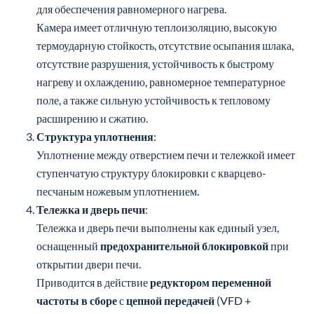
термоударную стойкость, отсутствие осыпания шлака,
отсутствие разрушения, устойчивость к быстрому
нагреву и охлаждению, равномерное температурное
поле, а также сильную устойчивость к тепловому
расширению и сжатию.
Структура уплотнения
:
Уплотнение между отверстием печи и тележкой имеет
ступенчатую структуру блокировки с кварцево-
песчаным ножевым уплотнением.
Тележка и дверь печи
:
Тележка и дверь печи выполнены как единый узел,
оснащенный
предохранительной блокировкой
при
открытии двери печи.
Приводится в действие
редуктором переменной
частоты в сборе
с
цепной передачей
(VFD +
комбинированный ограничитель), обеспечивая
функции быстрого запуска и медленной остановки.